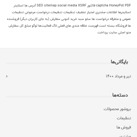
PDF فاکتور
HoneyPot
captcha
XSRF
social media
sitemap
SEO
آدرس ها
اسلایدر
اسلایدرها
اطلاعات مشتری
امتیاز
تخفیف
تنظیمات
تنظیمات درخواست مرجوعی
تنظیمات
عمومی و متفرقه
درخواست ها
سئو
سبد خرید کنونی
سفارش (به جای کاربران دیگر)
فروشنده
ها
فروشگاه بسته است
فهرست علاقه مندی های فعلی
لاگ فعالیت‌ها
لوگو
مبلغ کل سفارش
منو اصلی سایت
پرداخت
بایگانی‌ها
تیر و مرداد ۱۴۰۰
دسته‌ها
بروشور محصولات
تنظیمات
فروش ها
مشتری