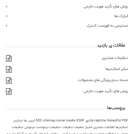
روش های تأیید هویت خارجی
ابزارک ها
دسترسی به فهرست کنترل
مقالات پر بازدید
تنظیمات مشتری
سایز اسلایدرها
دسته بندی ویژگی های محصولات
روش های تأیید هویت خارجی
برچسب‌ها
PDF فاکتور
HoneyPot
captcha
XSRF
social media
sitemap
SEO
آدرس ها
اسلایدر
اسلایدرها
اطلاعات مشتری
امتیاز
تخفیف
تنظیمات
تنظیمات درخواست مرجوعی
تنظیمات
عمومی و متفرقه
درخواست ها
سئو
سبد خرید کنونی
سفارش (به جای کاربران دیگر)
فروشنده