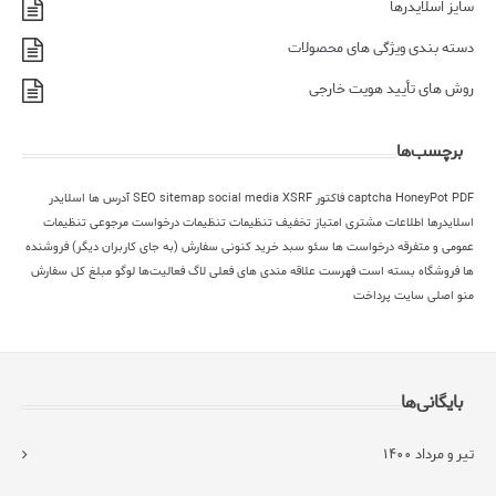
سایز اسلایدرها
دسته بندی ویژگی های محصولات
روش های تأیید هویت خارجی
برچسب‌ها
PDF فاکتور
HoneyPot
captcha
XSRF
social media
sitemap
SEO
آدرس ها
اسلایدر
اسلایدرها
اطلاعات مشتری
امتیاز
تخفیف
تنظیمات
تنظیمات درخواست مرجوعی
تنظیمات
عمومی و متفرقه
درخواست ها
سئو
سبد خرید کنونی
سفارش (به جای کاربران دیگر)
فروشنده
ها
فروشگاه بسته است
فهرست علاقه مندی های فعلی
لاگ فعالیت‌ها
لوگو
مبلغ کل سفارش
منو اصلی سایت
پرداخت
بایگانی‌ها
تیر و مرداد ۱۴۰۰