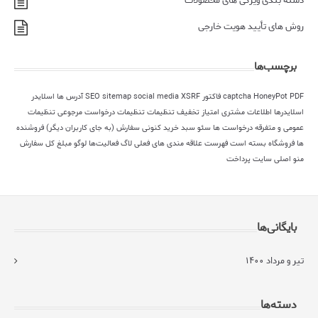
دسته بندی ویژگی های محصولات
روش های تأیید هویت خارجی
برچسب‌ها
PDF فاکتور
HoneyPot
captcha
XSRF
social media
sitemap
SEO
آدرس ها
اسلایدر
اسلایدرها
اطلاعات مشتری
امتیاز
تخفیف
تنظیمات
تنظیمات درخواست مرجوعی
تنظیمات
عمومی و متفرقه
درخواست ها
سئو
سبد خرید کنونی
سفارش (به جای کاربران دیگر)
فروشنده
ها
فروشگاه بسته است
فهرست علاقه مندی های فعلی
لاگ فعالیت‌ها
لوگو
مبلغ کل سفارش
منو اصلی سایت
پرداخت
بایگانی‌ها
تیر و مرداد ۱۴۰۰
دسته‌ها