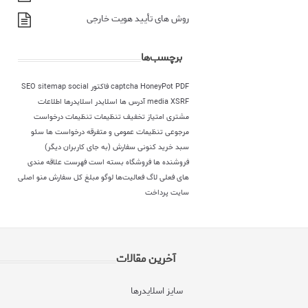
روش های تأیید هویت خارجی
برچسب‌ها
PDF فاکتور
HoneyPot
captcha
social
sitemap
SEO
XSRF
media
آدرس ها
اسلایدر
اسلایدرها
اطلاعات
مشتری
امتیاز
تخفیف
تنظیمات
تنظیمات درخواست
مرجوعی
تنظیمات عمومی و متفرقه
درخواست ها
سئو
سبد خرید کنونی
سفارش (به جای کاربران دیگر)
فروشنده ها
فروشگاه بسته است
فهرست علاقه مندی
های فعلی
لاگ فعالیت‌ها
لوگو
مبلغ کل سفارش
منو اصلی
سایت
پرداخت
آخرین مقالات
سایز اسلایدرها