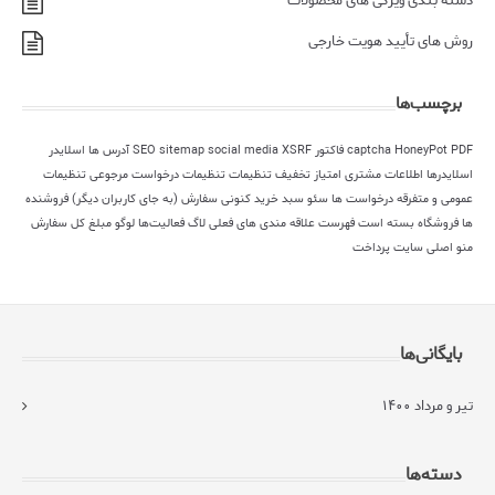
دسته بندی ویژگی های محصولات
روش های تأیید هویت خارجی
برچسب‌ها
PDF فاکتور
HoneyPot
captcha
XSRF
social media
sitemap
SEO
آدرس ها
اسلایدر
اسلایدرها
اطلاعات مشتری
امتیاز
تخفیف
تنظیمات
تنظیمات درخواست مرجوعی
تنظیمات
عمومی و متفرقه
درخواست ها
سئو
سبد خرید کنونی
سفارش (به جای کاربران دیگر)
فروشنده
ها
فروشگاه بسته است
فهرست علاقه مندی های فعلی
لاگ فعالیت‌ها
لوگو
مبلغ کل سفارش
منو اصلی سایت
پرداخت
بایگانی‌ها
تیر و مرداد ۱۴۰۰
دسته‌ها