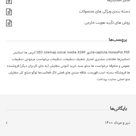
سایز اسلایدرها
دسته بندی ویژگی های محصولات
روش های تأیید هویت خارجی
برچسب‌ها
PDF فاکتور
HoneyPot
captcha
XSRF
social media
sitemap
SEO
آدرس ها
اسلایدر
اسلایدرها
اطلاعات مشتری
امتیاز
تخفیف
تنظیمات
تنظیمات درخواست مرجوعی
تنظیمات
عمومی و متفرقه
درخواست ها
سئو
سبد خرید کنونی
سفارش (به جای کاربران دیگر)
فروشنده
ها
فروشگاه بسته است
فهرست علاقه مندی های فعلی
لاگ فعالیت‌ها
لوگو
مبلغ کل سفارش
منو اصلی سایت
پرداخت
بایگانی‌ها
تیر و مرداد ۱۴۰۰