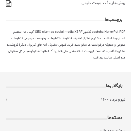
روش های تأیید هویت خارجی
برچسب‌ها
PDF فاکتور
HoneyPot
captcha
XSRF
social media
sitemap
SEO
آدرس ها
اسلایدر
اسلایدرها
اطلاعات مشتری
امتیاز
تخفیف
تنظیمات
تنظیمات درخواست مرجوعی
تنظیمات
عمومی و متفرقه
درخواست ها
سئو
سبد خرید کنونی
سفارش (به جای کاربران دیگر)
فروشنده
ها
فروشگاه بسته است
فهرست علاقه مندی های فعلی
لاگ فعالیت‌ها
لوگو
مبلغ کل سفارش
منو اصلی سایت
پرداخت
بایگانی‌ها
تیر و مرداد ۱۴۰۰
دسته‌ها
بروشور محصولات