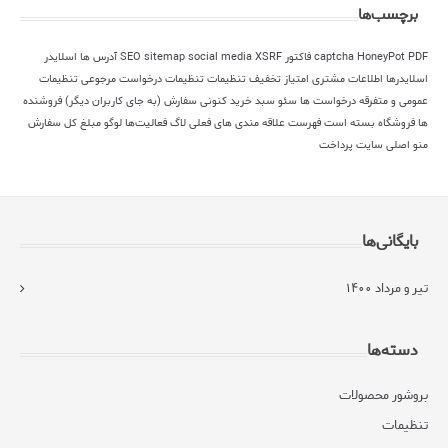
برچسب‌ها
PDF فاکتور
HoneyPot
captcha
XSRF
social media
sitemap
SEO
آدرس ها
اسلایدر
اسلایدرها
اطلاعات مشتری
امتیاز
تخفیف
تنظیمات
تنظیمات درخواست مرجوعی
تنظیمات
عمومی و متفرقه
درخواست ها
سئو
سبد خرید کنونی
سفارش (به جای کاربران دیگر)
فروشنده
ها
فروشگاه بسته است
فهرست علاقه مندی های فعلی
لاگ فعالیت‌ها
لوگو
مبلغ کل سفارش
منو اصلی سایت
پرداخت
بایگانی‌ها
تیر و مرداد ۱۴۰۰
دسته‌ها
بروشور محصولات
تنظیمات