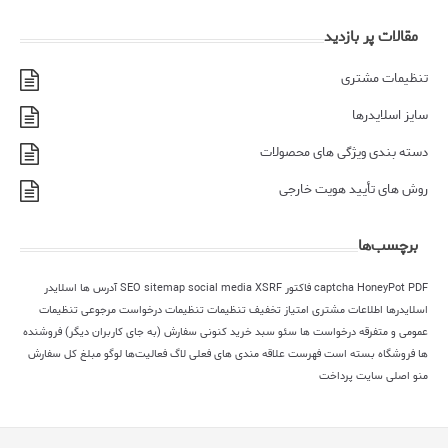
مقالات پر بازدید
تنظیمات مشتری
سایز اسلایدرها
دسته بندی ویژگی های محصولات
روش های تأیید هویت خارجی
برچسب‌ها
PDF فاکتور
HoneyPot
captcha
XSRF
social media
sitemap
SEO
آدرس ها
اسلایدر
اسلایدرها
اطلاعات مشتری
امتیاز
تخفیف
تنظیمات
تنظیمات درخواست مرجوعی
تنظیمات
عمومی و متفرقه
درخواست ها
سئو
سبد خرید کنونی
سفارش (به جای کاربران دیگر)
فروشنده
ها
فروشگاه بسته است
فهرست علاقه مندی های فعلی
لاگ فعالیت‌ها
لوگو
مبلغ کل سفارش
منو اصلی سایت
پرداخت