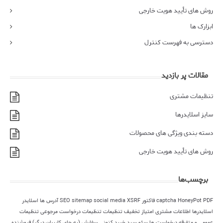
روش های تأیید هویت خارجی
ابزارک ها
دسترسی به فهرست کنترل
مقالات پر بازدید
تنظیمات مشتری
سایز اسلایدرها
دسته بندی ویژگی های محصولات
روش های تأیید هویت خارجی
برچسب‌ها
PDF فاکتور
HoneyPot
captcha
XSRF
social media
sitemap
SEO
آدرس ها
اسلایدر
اسلایدرها
اطلاعات مشتری
امتیاز
تخفیف
تنظیمات
تنظیمات درخواست مرجوعی
تنظیمات
عمومی و متفرقه
درخواست ها
سئو
سبد خرید کنونی
سفارش (به جای کاربران دیگر)
فروشنده